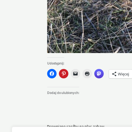
Udostępnij:
Więcej
Dodaj do ulubionych:
Drewniane rzeźby na plac zabaw