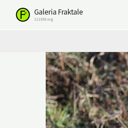
Przejdź
Galeria Fraktale
do
treści
112358.org