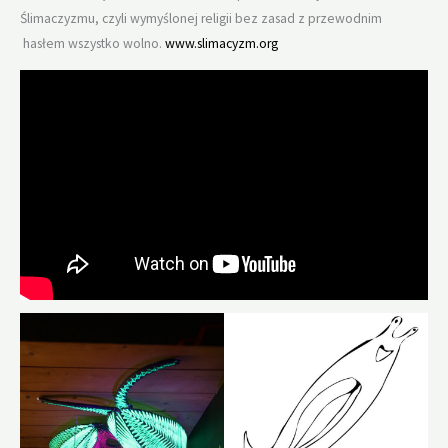
Ślimaczyzmu, czyli wymyślonej religii bez zasad z przewodnim
hasłem wszystko wolno.
www.slimacyzm.org