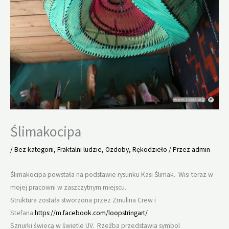
Ślimakocipa
/
Bez kategorii
,
Fraktalni ludzie
,
Ozdoby
,
Rękodzieło
/ Przez
admin
Ślimakocipa powstała na podstawie rysunku Kasi Ślimak. Wisi teraz w
mojej pracowni w zaszczytnym miejscu.
Struktura została stworzona przez Zmulina Crew i
Stefana
https://m.facebook.com/loopstringart/
Sznurki świecą w świetle UV. Rzeźba przedstawia symbol