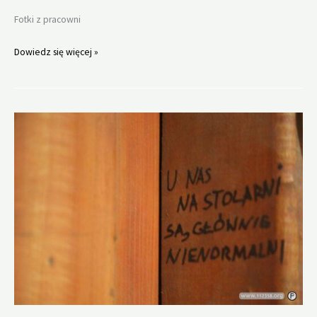
Fotki z pracowni
Czasem
Dowiedz się więcej »
ktoś
coś
robi.