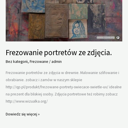
Frezowanie portretów ze zdjęcia.
Bez kategorii
,
Frezowane
/
admin
Frezowanie portretów ze zdjęcia w drewnie. Malowanie szlifowanie i
obrabianie. zobacz i zamów w naszym sklepie
http://qp.pl/produkt/frezowane-portrety-swiecace-swietle-uv/ idealne
na prezent dla bliskiej osoby. Zdjęcia portretowe też robimy zobacz
http://www.wizualka.org/
Frezowanie
Dowiedz się więcej »
portretów