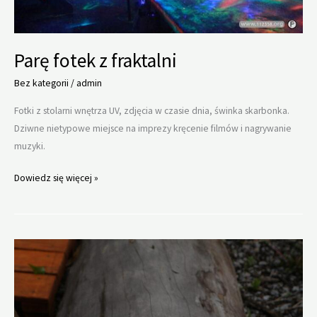
Parę fotek z fraktalni
Bez kategorii
/
admin
Fotki z stolarni wnętrza UV, zdjęcia w czasie dnia, świnka skarbonka.
Dziwne nietypowe miejsce na imprezy kręcenie filmów i nagrywanie
muzyki.
Parę
Dowiedz się więcej »
fotek
z
fraktalni