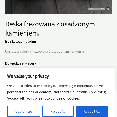
Deska frezowana z osadzonym
kamieniem.
Bez kategorii
/
admin
Unikatowa deska frezowana z osadzonym kamieniem.
Deska
Dowiedz się więcej »
frezowana
We value your privacy
z
osadzonym
We use cookies to enhance your browsing experience, serve
kamieniem.
personalized ads or content, and analyze our traffic. By clicking
"Accept All", you consent to our use of cookies.
Customize
Reject All
Accept All