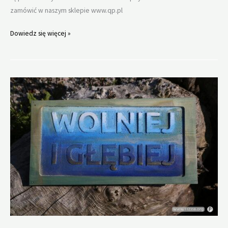
zamówić w naszym sklepie www.qp.pl
Wolniej
Dowiedz się więcej »
i
głebiej