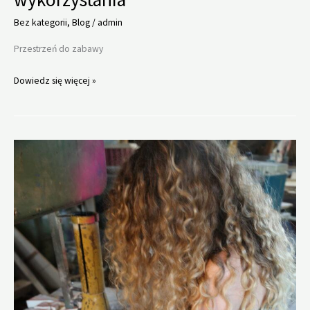
Bez kategorii
,
Blog
/
admin
Przestrzeń do zabawy
Lina
Dowiedz się więcej »
we
wnętrzu
przyklad
wykorzystania