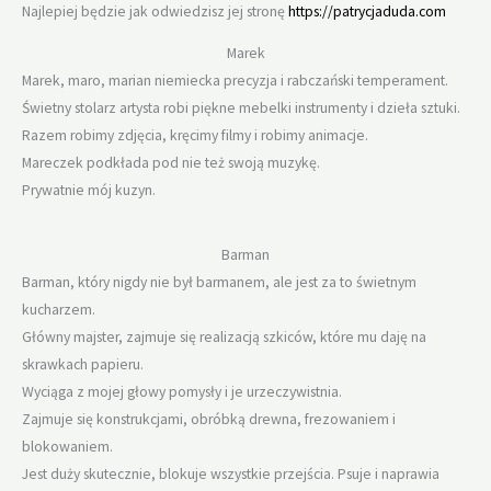
Najlepiej będzie jak odwiedzisz jej stronę
https://patrycjaduda.com
Marek
Marek, maro, marian niemiecka precyzja i rabczański temperament.
Świetny stolarz artysta robi piękne mebelki instrumenty i dzieła sztuki.
Razem robimy zdjęcia, kręcimy filmy i robimy animacje.
Mareczek podkłada pod nie też swoją muzykę.
Prywatnie mój kuzyn.
Barman
Barman, który nigdy nie był barmanem, ale jest za to świetnym
kucharzem.
Główny majster, zajmuje się realizacją szkiców, które mu daję na
skrawkach papieru.
Wyciąga z mojej głowy pomysły i je urzeczywistnia.
Zajmuje się konstrukcjami, obróbką drewna, frezowaniem i
blokowaniem.
Jest duży skutecznie, blokuje wszystkie przejścia. Psuje i naprawia