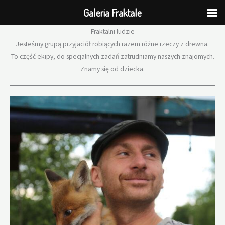
Galeria Fraktale
Przejdź
Fraktalni ludzie
do
Jesteśmy grupą przyjaciół robiących razem różne rzeczy z drewna.
treści
To część ekipy, do specjalnych zadań zatrudniamy naszych znajomych.
Znamy się od dziecka.