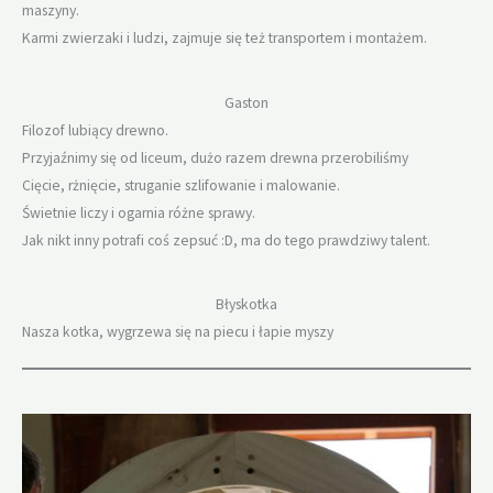
maszyny.
Karmi zwierzaki i ludzi, zajmuje się też transportem i montażem.
Gaston
Filozof lubiący drewno.
Przyjaźnimy się od liceum, dużo razem drewna przerobiliśmy
Cięcie, rżnięcie, struganie szlifowanie i malowanie.
Świetnie liczy i ogarnia różne sprawy.
Jak nikt inny potrafi coś zepsuć :D, ma do tego prawdziwy talent.
Błyskotka
Nasza kotka, wygrzewa się na piecu i łapie myszy