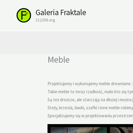
Przejdź
Galeria Fraktale
do
treści
112358.org
Meble
Projektujemy i wykonujemy meble drewniane. S
Takie meble to teraz rzadkość, mało kto się ty
Są też droższe, ale starczają na dłużej i można 
Stoły, krzesła, ławki, szafki i inne meble robi
Specjalizujemy się w projektowaniu przestrzeni