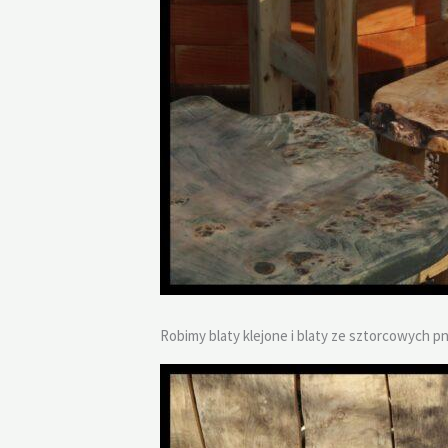
Robimy blaty klejone i blaty ze sztorcowych pni