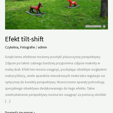
Efekt tilt-shift
Czytelnia
,
Fotografie
/
admin
Dzięki temu efektowi możemy pochylić płaszczyznę perspektywy.
Zdjęcie po takim zabiegu bardziej przypomina zdjęcie makiety w
małej skali. Efekt ten można osiągnąć, pochylając obiektyw względem
matrycy/kliszy, wiele aparatów mieszkowych miała taka regulacje osi
optycznej do korekty perspektywy. Nowoczesne aparaty potrzebują
specjalnego obiektywu dedykowanego do tego efektu. Takie
zniekształcenie perspektywy można też osiągnąć za pomocą obróbki
[…]
Efekt
Dowiedz się więcej »