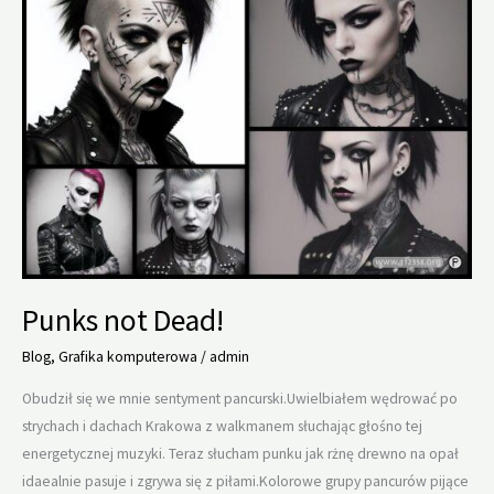
Punks not Dead!
Blog
,
Grafika komputerowa
/
admin
Obudził się we mnie sentyment pancurski.Uwielbiałem wędrować po
strychach i dachach Krakowa z walkmanem słuchając głośno tej
energetycznej muzyki. Teraz słucham punku jak rżnę drewno na opał
idaealnie pasuje i zgrywa się z piłami.Kolorowe grupy pancurów pijące