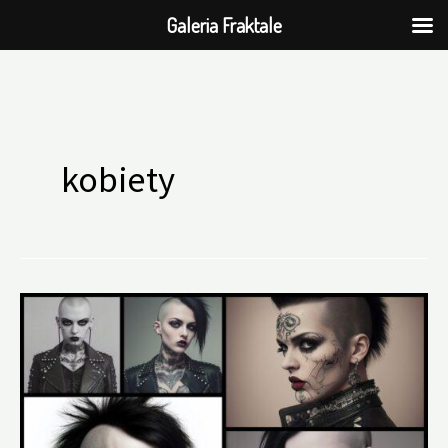
Galeria Fraktale
Przejdź
do
kobiety
treści