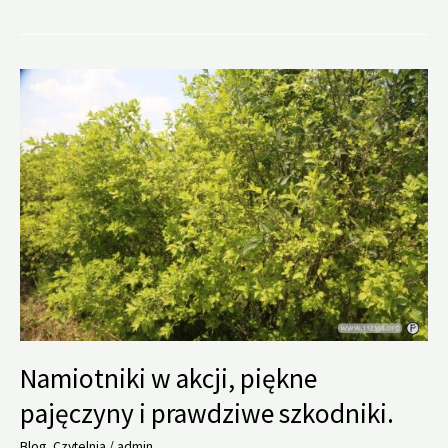
igraszki
i
dygresja
na
temat
projektowania.
Namiotniki w akcji, piękne
pajęczyny i prawdziwe szkodniki.
Blog
,
Czytelnia
/
admin