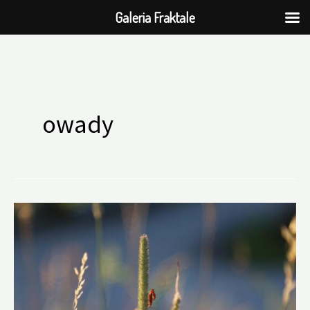
Galeria Fraktale
Przejdź
do
owady
treści