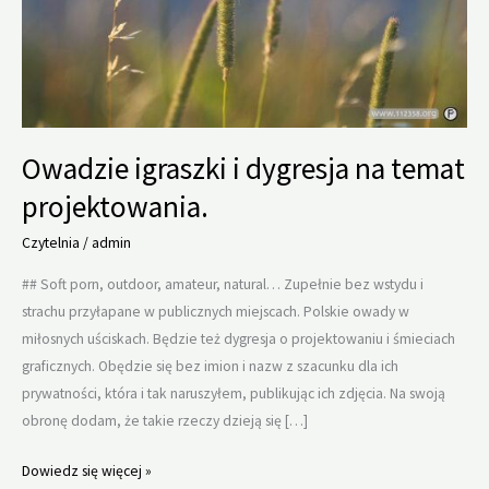
Owadzie igraszki i dygresja na temat
projektowania.
Czytelnia
/
admin
## Soft porn, outdoor, amateur, natural… Zupełnie bez wstydu i
strachu przyłapane w publicznych miejscach. Polskie owady w
miłosnych uściskach. Będzie też dygresja o projektowaniu i śmieciach
graficznych. Obędzie się bez imion i nazw z szacunku dla ich
prywatności, która i tak naruszyłem, publikując ich zdjęcia. Na swoją
obronę dodam, że takie rzeczy dzieją się […]
Owadzie
Dowiedz się więcej »