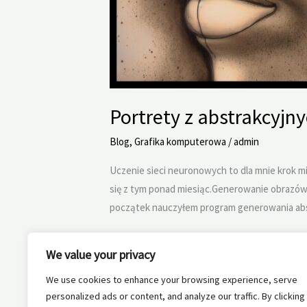
Portrety z abstrakcyjn
Blog
,
Grafika komputerowa
/
admin
Uczenie sieci neuronowych to dla mnie krok 
się z tym ponad miesiąc.Generowanie obrazów z
początek nauczyłem program generowania ab
Portrety
Dowiedz się więcej »
We value your privacy
z
abstrakcyjnych
We use cookies to enhance your browsing experience, serve
obrazów
personalized ads or content, and analyze our traffic. By clicking