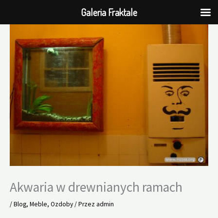
Galeria Fraktale
Przejdź
do
treści
Akwaria w drewnianych ramach
/
Blog
,
Meble
,
Ozdoby
/ Przez
admin