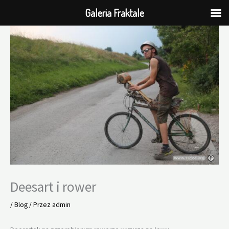
Galeria Fraktale
Przejdź
do
treści
Deesart i rower
/
Blog
/ Przez
admin