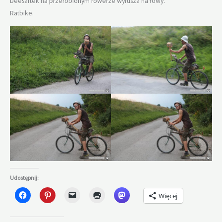
Deesartek na przerobionym rowerze wyrusza na łowy.
Ratbike.
Udostępnij:
Więcej