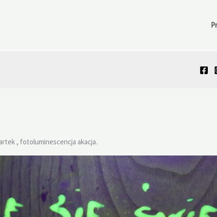
P
sartek , fotoluminescencja akacja.