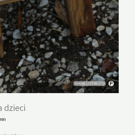
 dzieci
min