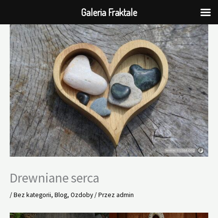
Galeria Fraktale
Przejdź
do
treści
Drewniane serca
/
Bez kategorii
,
Blog
,
Ozdoby
/ Przez
admin