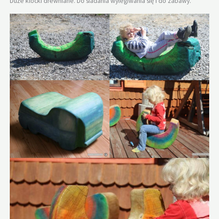
Duże klocki drewniane. Do siadania wylegiwania się i do zabawy.