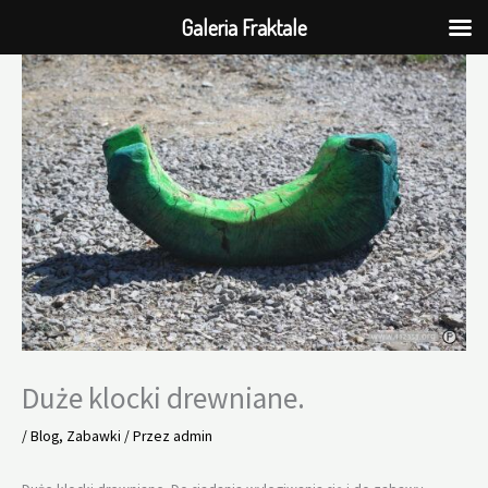
Galeria Fraktale
Przejdź
do
treści
Duże klocki drewniane.
/
Blog
,
Zabawki
/ Przez
admin