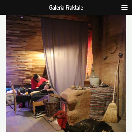
Galeria Fraktale
Przejdź
do
treści