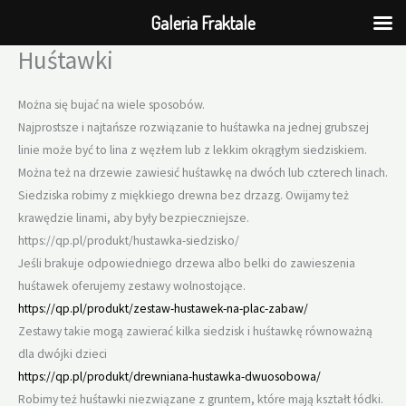
Galeria Fraktale
Huśtawki
Przejdź
do
treści
Można się bujać na wiele sposobów.
Najprostsze i najtańsze rozwiązanie to huśtawka na jednej grubszej
linie może być to lina z węzłem lub z lekkim okrągłym siedziskiem.
Można też na drzewie zawiesić huśtawkę na dwóch lub czterech linach.
Siedziska robimy z miękkiego drewna bez drzazg. Owijamy też
krawędzie linami, aby były bezpieczniejsze.
https://qp.pl/produkt/hustawka-siedzisko/
Jeśli brakuje odpowiedniego drzewa albo belki do zawieszenia
huśtawek oferujemy zestawy wolnostojące.
https://qp.pl/produkt/zestaw-hustawek-na-plac-zabaw/
Zestawy takie mogą zawierać kilka siedzisk i huśtawkę równoważną
dla dwójki dzieci
https://qp.pl/produkt/drewniana-hustawka-dwuosobowa/
Robimy też huśtawki niezwiązane z gruntem, które mają kształt łódki.