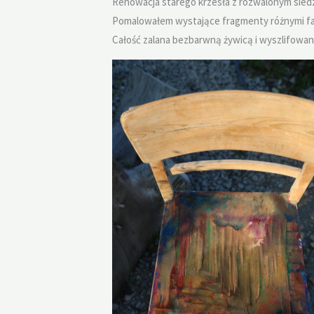
Renowacja starego krzesła z rozwalonym siedzi
Pomalowałem wystające fragmenty różnymi far
Całość zalana bezbarwną żywicą i wyszlifowan