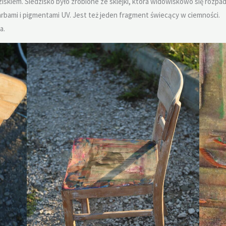
skiem. Siedzisko było zrobione ze sklejki, która widowiskowo się rozpad
bami i pigmentami UV. Jest też jeden fragment świecący w ciemności.
a.