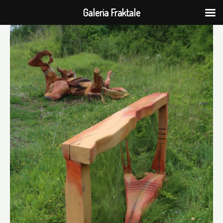
Galeria Fraktale
Przejdź
do
treści