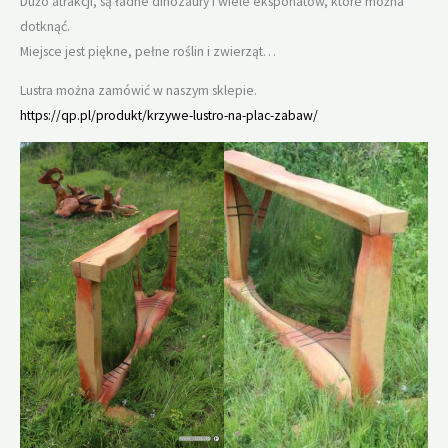
Dużo atrakcji, są ładne dinozaury i wiele eksponatów, które można
dotknąć.
Miejsce jest piękne, pełne roślin i zwierząt…
Lustra można zamówić w naszym sklepie.
https://qp.pl/produkt/krzywe-lustro-na-plac-zabaw/