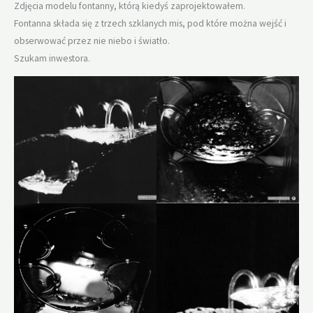
Zdjęcia modelu fontanny, którą kiedyś zaprojektowałem.
Fontanna składa się z trzech szklanych mis, pod które można wejść i
obserwować przez nie niebo i światło.
Szukam inwestora.