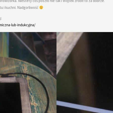
owizorka. Niestety coś poszło nie tak i Wojtek zrobił to za dobrze.
tu i kuchni. Nadgorliwość
ę:
miczna-lub-indukcyjna/