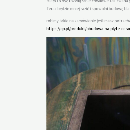
Miało to być rozwiązanie chwilowe tak zwana pr
Teraz będzie mniej razić i spowolni budowę bla
robimy takie na zamówienie jeśli masz potrzeb
https://qp.pl/produkt/obudowa-na-plyte-cera