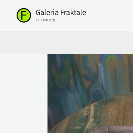
Przejdź
Galeria Fraktale
do
treści
112358.org