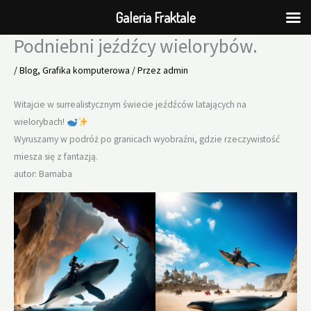
Galeria Fraktale
Podniebni jeźdźcy wielorybów.
Przejdź
do
/
Blog
,
Grafika komputerowa
/ Przez
admin
treści
Witajcie w surrealistycznym świecie jeźdźców latających na
wielorybach!
Wyruszamy w podróż po granicach wyobraźni, gdzie rzeczywistość
miesza się z fantazją.
autor: Barnaba