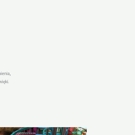
ienia,
ięki.