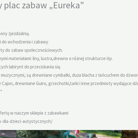
 plac zabaw „Eureka”
ony zjeżdżalnią.
 do wchodzenia i zabawy.
enty do zabaw społecznościowych.
i materiałami: liny, lustra,drewno o różnej strukturze itp.
ch labirynt do przeciskania się.
 muzycznymi, są drewniane cymbałki, duża blacha z łańcuchem do dzwon
Cajon, drewniane Guiro, grzechotki,tarki i inne przedmioty wydające dźw
a”
ofertę w naszym sklepie z zabawkami
-dla-dzieci-autystycznych/