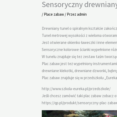
Sensoryczny drewniany
/
Place zabaw
/ Przez
admin
Drewniany tunel o spiralnym kształcie zakończ
Tunel metrowej wysokości z wieloma otworami
Jest otwierane okienko ławeczki i inne elem
Sensoryczne kolorowe ścianki wypełnione różnym
W tunelu znajduje się tez zestaw taśm tworzący
Plac zabaw jest też wypełniony instrumentami
drewniane klekotki, drewniane dzwonki, bębny 
Plac zabaw znajduje się w przedszkolu „Eurek
http://www.szkola-eureka.pl/przedszkole/
Jeśli chcesz zamówić taki plac zabaw zobacz 
https://qp.pl/produkt/sensoryczny-plac-zabaw