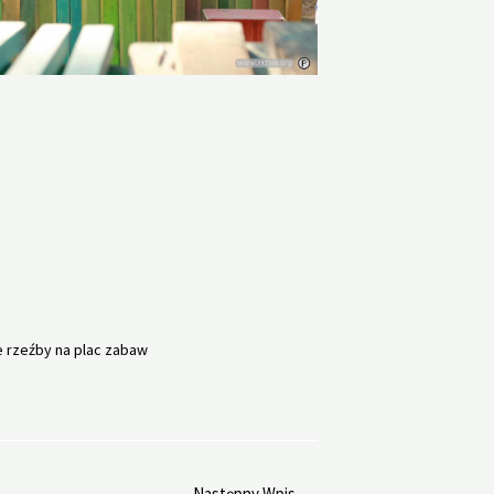
 rzeźby na plac zabaw
Następny Wpis
→