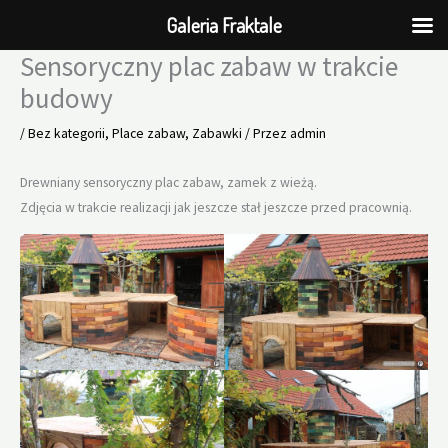
Galeria Fraktale
Sensoryczny plac zabaw w trakcie
Przejdź
do
budowy
treści
/
Bez kategorii
,
Place zabaw
,
Zabawki
/ Przez
admin
Drewniany sensoryczny plac zabaw, zamek z wieżą.
Zdjęcia w trakcie realizacji jak jeszcze stał jeszcze przed pracownią.