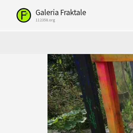
Przejdź
Galeria Fraktale
do
treści
112358.org