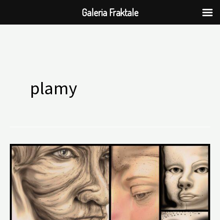
Galeria Fraktale
Przejdź
do
plamy
treści