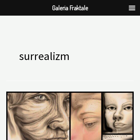
Galeria Fraktale
Przejdź
do
surrealizm
treści