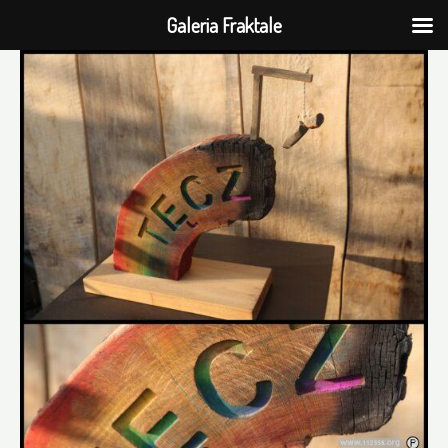
Galeria Fraktale
Przejdź
do
treści