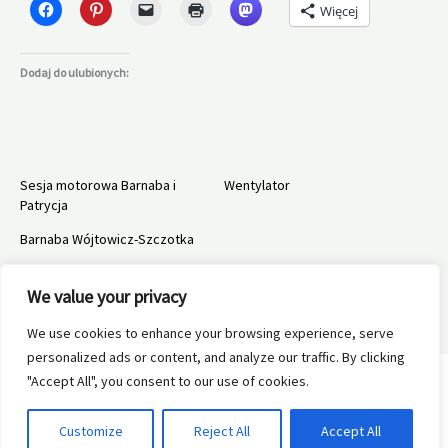
Więcej
Dodaj do ulubionych:
Sesja motorowa Barnaba i
Wentylator
Patrycja
Barnaba Wójtowicz-Szczotka
We value your privacy
We use cookies to enhance your browsing experience, serve
←
Poprzedni Wpis
Następny Wpis
→
personalized ads or content, and analyze our traffic. By clicking
"Accept All", you consent to our use of cookies.
Customize
Reject All
Accept All