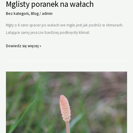
Mglisty poranek na wałach
Bez kategorii
,
Blog
/
admin
Mgły o 6 rano spacer po wałach we mgle jest jak podróż w chmurach.
Latające sarny jeszcze bardziej podkręciły klimat.
Mglisty
Dowiedz się więcej »
poranek
na
wałach