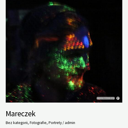
suchych
roślin
Mareczek
Bez kategorii
,
Fotografie
,
Portrety
/
admin