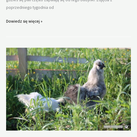
poprzedniego tygodnia od
Wypalanie
Dowiedz się więcej »
traw
wołowice.