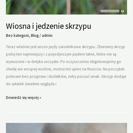
Wiosna i jedzenie skrzypu
Bez kategorii
,
Blog
/
admin
Teraz właśnie jest sezon pędy zarodnikowe skrzypu. Zbieramy skrzyp
polny ten najmniejszy i z pojedynczym pędem takie, które nie są
wysuszone i w dotyku soczyste. Po oczyszczeniu obgotowujemy go
chwilę we wrzącej wodzie, można też upiec na tłuszczu. Na początek
polecam bez przypraw i dodatków, żeby poczuć smak. Skrzyp dodaje
do sałatek świetnie wygląda i
Wiosna
Dowiedz się więcej »
i
jedzenie
skrzypu