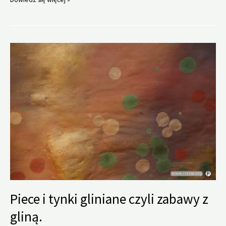
na
wino
z
mlecza
–
dobre
zdrowe
i
tanie
wino
z
kwiatów.
Piece i tynki gliniane czyli zabawy z
gliną.