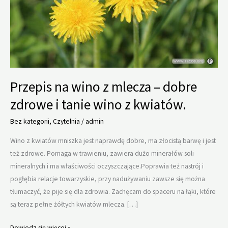
Przepis na wino z mlecza – dobre
zdrowe i tanie wino z kwiatów.
Bez kategorii
,
Czytelnia
/
admin
Wino z kwiatów mniszka jest naprawdę dobre, ma złocistą barwę i jest
też zdrowe. Pomaga w trawieniu, zawiera dużo minerałów soli
mineralnych i ma właściwości oczyszczające.Poprawia też nastrój i
pogłębia relacje towarzyskie, przy nadużywaniu zawsze się można
tłumaczyć, że pije się dla zdrowia. Zachęcam do spaceru na łąki, które
są teraz pełne żółtych kwiatów mlecza. […]
Przepis
Dowiedz się więcej »