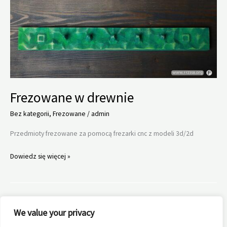
inne
siedziska
Frezowane w drewnie
Bez kategorii
,
Frezowane
/
admin
Przedmioty frezowane za pomocą frezarki cnc z modeli 3d/2d
Frezowane
Dowiedz się więcej »
w
drewnie
1
2
3
Następny
→
We value your privacy