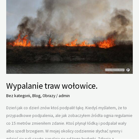
Wypalanie traw wołowice.
Bez kategorii
,
Blog
,
Obrazy
/
admin
Dzień jak co dzień znów ktoś podpalił łąkę. Kiedyś myślałem, że to
przypadkowe podpalenia, ale jak zobaczyłem źródła ognia regularnie
co 15 metrów zmieniłem zdanie. Ktoś płynął łódką i podpalał wały
albo szedł brzegiem. W mojej okolicy codziennie słychać syreny i
gdzieś się pali często zapalają się od tego budynki. Zdjęcia z