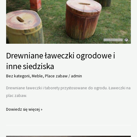
Drewniane ławeczki ogrodowe i
inne siedziska
Bez kategorii
,
Meble
,
Place zabaw
/
admin
Drewniane ławeczki i taborety przystosowane do ogrodu. Ławeczki na
plac zabaw.
Drewniane
Dowiedz się więcej »
ławeczki
ogrodowe
i