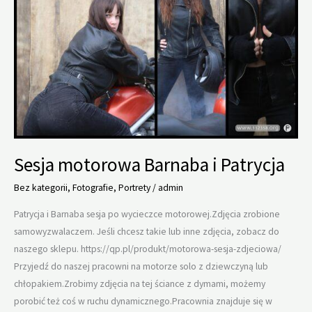
Sesja motorowa Barnaba i Patrycja
Bez kategorii
,
Fotografie
,
Portrety
/
admin
Patrycja i Barnaba sesja po wycieczce motorowej.Zdjęcia zrobione
samowyzwalaczem. Jeśli chcesz takie lub inne zdjęcia, zobacz do
naszego sklepu. https://qp.pl/produkt/motorowa-sesja-zdjeciowa/
Przyjedź do naszej pracowni na motorze solo z dziewczyną lub
chłopakiem.Zrobimy zdjęcia na tej ściance z dymami, możemy
porobić też coś w ruchu dynamicznego.Pracownia znajduje się w