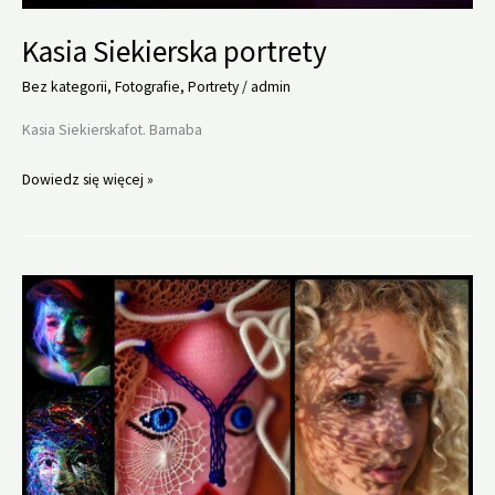
Kasia Siekierska portrety
Bez kategorii
,
Fotografie
,
Portrety
/
admin
Kasia Siekierskafot. Barnaba
Kasia
Dowiedz się więcej »
Siekierska
portrety