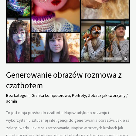
Generowanie obrazów rozmowa z
czatbotem
Bez kategorii
,
Grafika komputerowa
,
Portrety
,
Zobacz jak tworzymy
/
admin
To jest moja prośba do czatbota: Napisz artykuł o rozwoju i
wykorzystaniu sztucznej inteligencji do generowania obrazów. Jakie są
zalety i wady. Jakie są zastosowania, Napisz w prostych krokach jak
przetworzyć przykładowe zdjęcie kobiety na zdjęcie przypominające