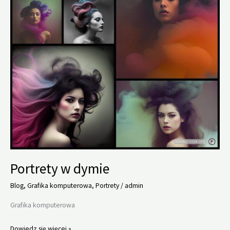
Portrety w dymie
Blog
,
Grafika komputerowa
,
Portrety
/
admin
Grafika komputerowa
Portrety
Dowiedz się więcej »