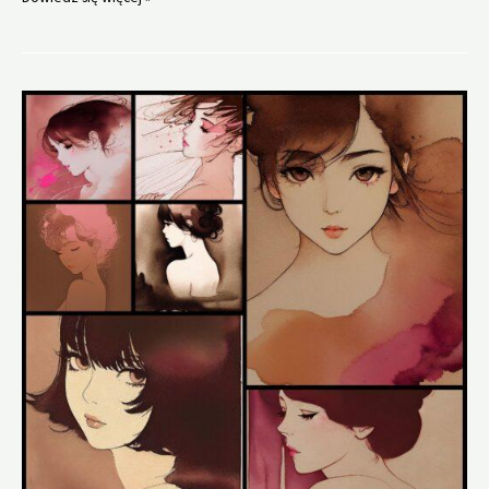
w
dymie