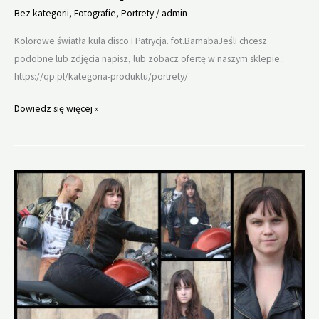
Bez kategorii
,
Fotografie
,
Portrety
/
admin
Kolorowe światła kula disco i Patrycja. fot.BarnabaJeśli chcesz
podobne lub zdjęcia napisz, lub zobacz ofertę w naszym sklepie.:
https://qp.pl/kategoria-produktu/portrety/
Kolorowa
Dowiedz się więcej »
sesja