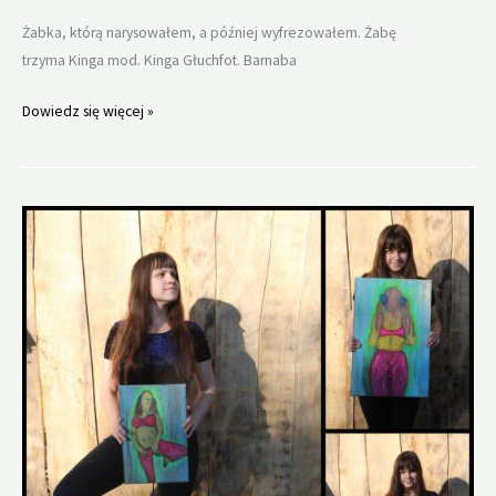
Żabka, którą narysowałem, a później wyfrezowałem. Żabę
trzyma Kinga mod. Kinga Głuchfot. Barnaba
Kinga
Dowiedz się więcej »
portrety