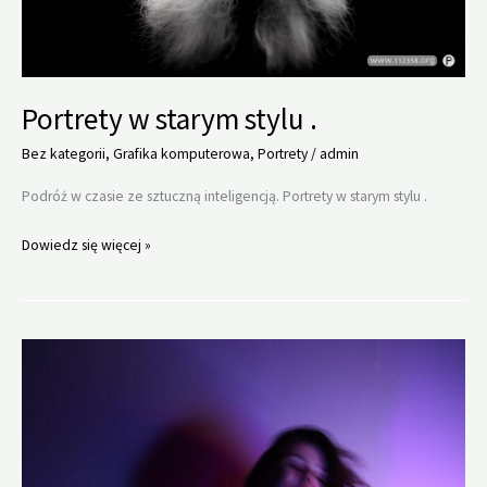
Portrety w starym stylu .
Bez kategorii
,
Grafika komputerowa
,
Portrety
/
admin
Podróż w czasie ze sztuczną inteligencją. Portrety w starym stylu .
Portrety
Dowiedz się więcej »
w
starym
stylu
.