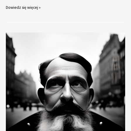
Kosmiczne
Dowiedz się więcej »
ciuszki