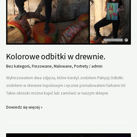
Kolorowe odbitki w drewnie.
Bez kategorii
,
Frezowane
,
Malowane
,
Portrety
/
admin
Wyfrezowałem dwa zdjęcia, które kiedyś zrobiłem Patrycji.Odbitki
zrobiłem w drewnie topolowym i ręcznie pomalowałem farbami UV.
Takie obrazki można kupić lub zamówić w naszym sklepie
Kolorowe
Dowiedz się więcej »
odbitki
w
drewnie.