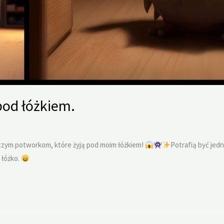
pod łóżkiem.
iczym potworkom, które żyją pod moim łóżkiem!
Potrafią być jed
 łóżko.