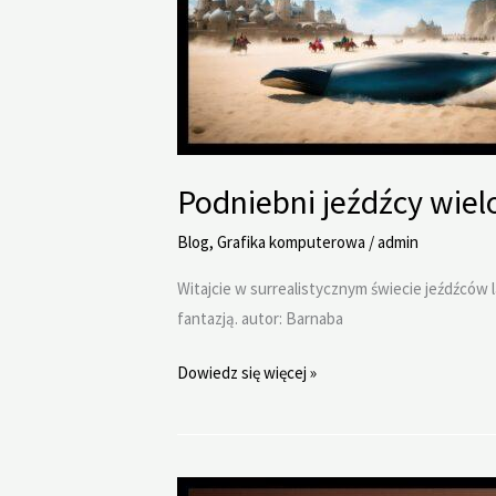
Podniebni jeźdźcy wie
Blog
,
Grafika komputerowa
/
admin
Witajcie w surrealistycznym świecie jeźdźców 
fantazją. autor: Barnaba
Podniebni
Dowiedz się więcej »
jeźdźcy
wielorybów.