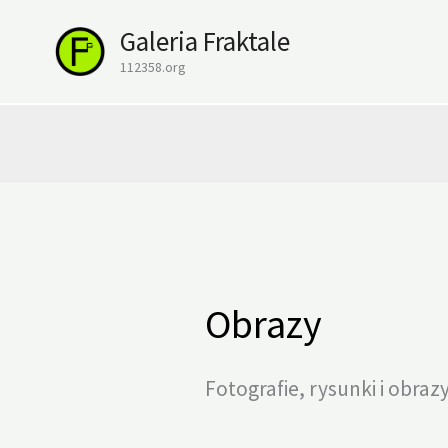
Przejdź
Galeria Fraktale
do
treści
112358.org
Obrazy
Fotografie, rysunki i obrazy