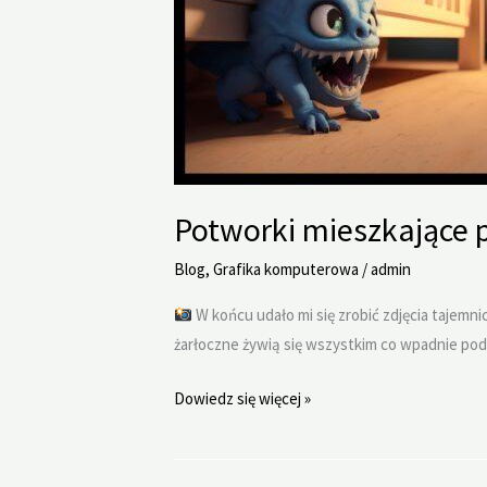
Potworki mieszkające 
Blog
,
Grafika komputerowa
/
admin
W końcu udało mi się zrobić zdjęcia tajemn
żarłoczne żywią się wszystkim co wpadnie pod
Potworki
Dowiedz się więcej »
mieszkające
pod
łóżkiem.