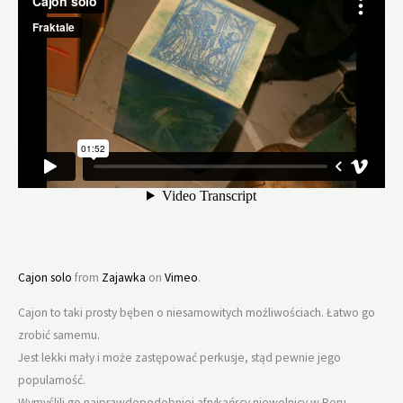
Cajon solo
from
Zajawka
on
Vimeo
.
Cajon to taki prosty bęben o niesamowitych możliwościach. Łatwo go
zrobić samemu.
Jest lekki mały i może zastępować perkusje, stąd pewnie jego
popularność.
Wymyślili go najprawdopodobniej afrykańscy niewolnicy w Peru.