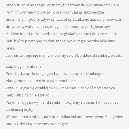
przepisu, robimy z tego, co mamy i cieszymy się wybornym smakiem.
Pomińmy wymiary grubości i poszukajmy jakąś skrzyneczkę
drewnianą, najlepiej sztywną i szczelną. Szafka nocna, stary telewizor
drewniany, walizka, kufer, skrzynie lub obudowy od głośników.
Możliwości jest dużo, trzeba się rozglądać za czymś do siedzenia. Nie
musi być to prostopadłościan, może być okrągła beczka albo inna
bryła.
Jeśli nic takiego nie mamy, możemy zbić albo skleić skrzynkę z desek.
Etap drugi membrana
Przechodzimy do drugiego etapu i szukamy coś cienkiego i
elastycznego, co będzie naszą membraną.
Zwykle używa się cienkiej sklejki, możemy ją znaleźć z tyłu starych
mebli albo na dnie szuflad.
Przycinamy ją na wymiar skrzynki i mocujemy śrubami. Tak, aby mieć
zamkniętą bryłę.
W jednej z nich robimy na środku kilkucentymetrowy otwór. Mamy więc
pudło z dziurką i możemy na nim grać.