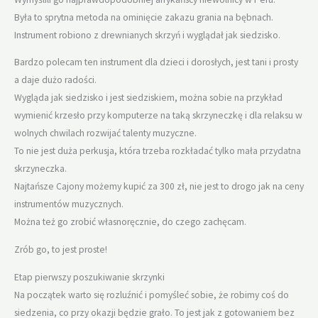
Była to sprytna metoda na ominięcie zakazu grania na bębnach.
Instrument robiono z drewnianych skrzyń i wyglądał jak siedzisko.
Bardzo polecam ten instrument dla dzieci i dorosłych, jest tani i prosty
a daje dużo radości.
Wygląda jak siedzisko i jest siedziskiem, można sobie na przykład
wymienić krzesło przy komputerze na taką skrzyneczkę i dla relaksu w
wolnych chwilach rozwijać talenty muzyczne.
To nie jest duża perkusja, która trzeba rozkładać tylko mała przydatna
skrzyneczka.
Najtańsze Cajony możemy kupić za 300 zł, nie jest to drogo jak na ceny
instrumentów muzycznych.
Można też go zrobić własnoręcznie, do czego zachęcam.
Zrób go, to jest proste!
Etap pierwszy poszukiwanie skrzynki
Na początek warto się rozluźnić i pomyśleć sobie, że robimy coś do
siedzenia, co przy okazji będzie grało. To jest jak z gotowaniem bez