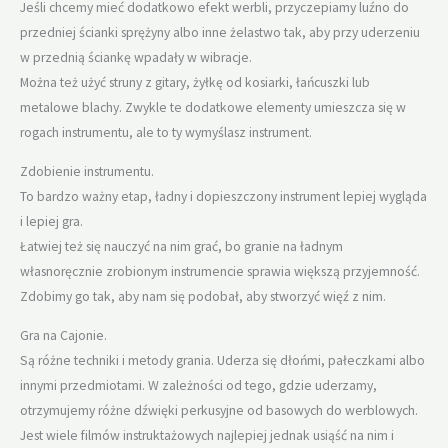
Jeśli chcemy mieć dodatkowo efekt werbli, przyczepiamy luźno do
przedniej ścianki sprężyny albo inne żelastwo tak, aby przy uderzeniu
w przednią ściankę wpadały w wibracje.
Można też użyć struny z gitary, żyłkę od kosiarki, łańcuszki lub
metalowe blachy. Zwykle te dodatkowe elementy umieszcza się w
rogach instrumentu, ale to ty wymyślasz instrument.
Zdobienie instrumentu.
To bardzo ważny etap, ładny i dopieszczony instrument lepiej wygląda
i lepiej gra.
Łatwiej też się nauczyć na nim grać, bo granie na ładnym
własnoręcznie zrobionym instrumencie sprawia większą przyjemność.
Zdobimy go tak, aby nam się podobał, aby stworzyć więź z nim.
Gra na Cajonie.
Są różne techniki i metody grania. Uderza się dłońmi, pałeczkami albo
innymi przedmiotami. W zależności od tego, gdzie uderzamy,
otrzymujemy różne dźwięki perkusyjne od basowych do werblowych.
Jest wiele filmów instruktażowych najlepiej jednak usiąść na nim i