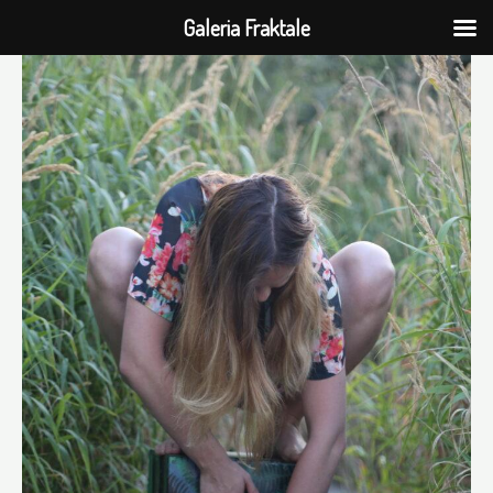
Galeria Fraktale
Przejdź
do
treści