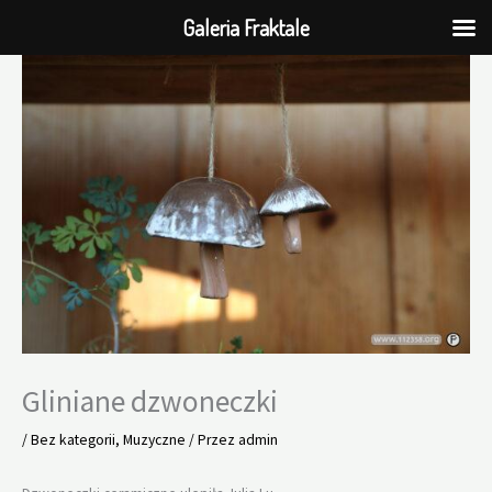
Galeria Fraktale
Przejdź
do
treści
Gliniane dzwoneczki
/
Bez kategorii
,
Muzyczne
/ Przez
admin