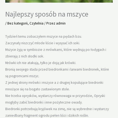
Najlepszy sposób na mszyce
/
Bez kategorii
,
Czytelnia
/ Przez
admin
Tydzień temu zobaczyłem mszyce na pędach bzu.
Zaczynały niszczyć młode liście i wysysać ich soki.
Mszyce żyją w symbiozie z mrówkami, które wędrują po łodygach i
zbierają z nich słodki sok.
Mrówki ich nie atakują, tylko je doją jak krówki.
Bronią swojego stada przed biedronkami i larwami biedronek, które
są pogromcami mszyc.
Z jednej strony mrówki i mszyce a z drugiej kopulujące biedronki
mnożące się na bogato zastawionym stole.
Nie trzeba oprysków, wystarczy równowaga w przyrodzie, Opryski
mogłyby zabić biedronki i inne pożyteczne owady.
Biedronki potrzebują kryjówek na zimę, nie są wybredne i wystarczy
zaniedbany fragment ogrodu pełen liści i dzikich roślin.