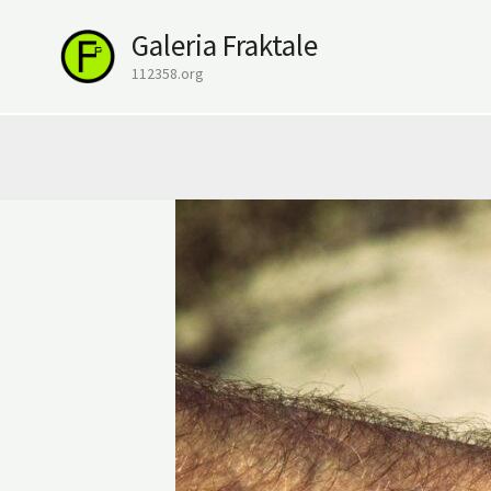
Przejdź
Galeria Fraktale
do
treści
112358.org