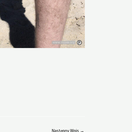
Następny Wpis
→