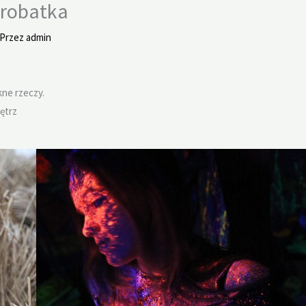
krobatka
 Przez
admin
kne rzeczy.
nętrz